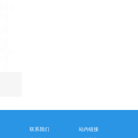
联系我们
站内链接