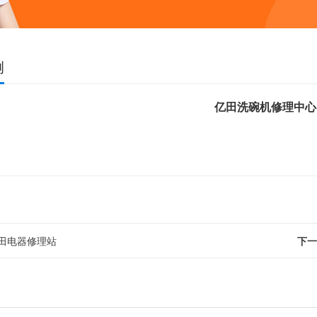
例
亿田洗碗机修理中心
田电器修理站
下一