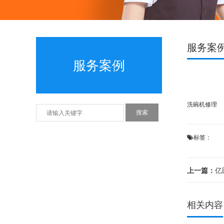
服务案
服务案例
洗碗机修理
标签：
上一篇：
亿
相关内容