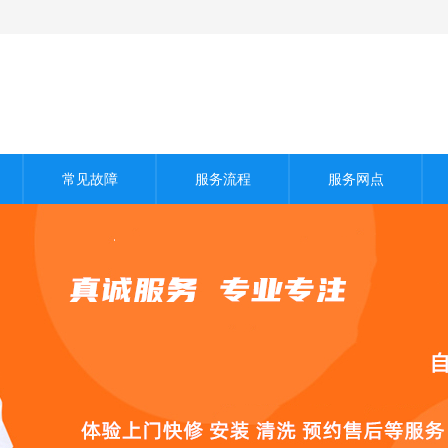
常见故障
服务流程
服务网点