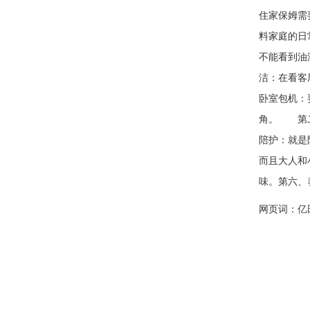
住家保姆需
料家庭的日
不能看到油
洁：在看客
卧室包机：
角。 第二
陪护：就是
而且大人和
味。第六、
网页词：
亿