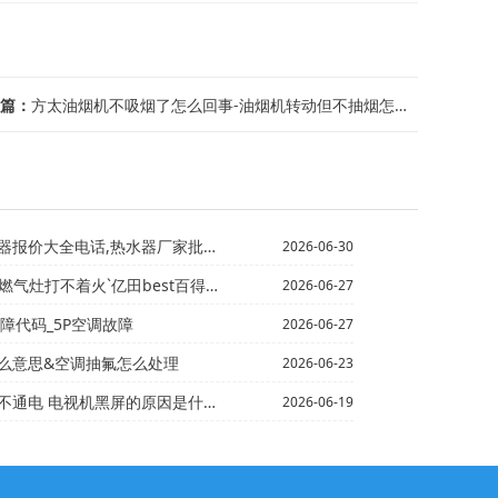
篇：
方太油烟机不吸烟了怎么回事-油烟机转动但不抽烟怎么解决\方太油烟机产生反味原因-...
,热水器厂家批发价格=安阳热水器清洗电话,万家乐热水器...
2026-06-30
灶打不着火`亿田best百得燃气灶怎么打不着火
2026-06-27
障代码_5P空调故障
2026-06-27
么意思&空调抽氟怎么处理
2026-06-23
黑屏的原因是什么】惠而浦滚筒洗衣机脱不了水原因_惠而浦...
2026-06-19