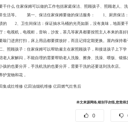
要干什么 住家保姆可以做的工作包括家庭保洁、照顾孩子、照顾老人、
常生活等。 第一、保洁住家保姆要做的保洁服务： 1、厨房保洁：
渍的 2、卫生间保洁：保证抽水马桶的光亮如新，没有臭味，地面要
厅：电视机，电视柜，音响，沙发，茶几等家具都要按照主人本来的喜
要敲门进房打扫，床上用品都要摆放好，而且记得定期更换。屋内保持着
、照顾孩子：住家保姆可以帮助雇主在家照顾孩子，和接送孩子上下学
陪老人家解闷，不能自理的需要帮助老人洗脸、擦身、洗澡、喂饭、锻
小孩的也要分开，手洗机洗的也要分开，需要干洗的还要送到洗衣店。
养护宠物和花，
田集成灶维修
亿田油烟机维修
亿田燃气灶售后
本文来源网络,错别字勿怪,您觉得
0