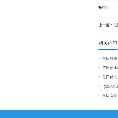
标签：
上一篇：
亿
相关内容
亿田触摸屏
亿田热水器维
亿田储入式燃
lg洗衣机
亿田安装了油烟净化