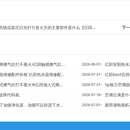
田镇流器式日光灯引发火灾的主要部件是什么【亿田征地款必须户主领钱吗
下一
燃气灶打不着火/亿田触摸燃气灶打不着火
亿田安阳热水器报价大全电话
2026-08-01
修配件价格`亿田热水器维修配件价格表2027年
亿田best百得燃气
2026-07-31
气灶打不着火%亿田储入式燃气灶打不着火的原因
5p格力空调故
2026-07-31
故障代码表,
空调尘满是什
2026-07-16
器，油烟可以排进下水道吗？+亿田安装了油烟净化器为什么还要安装...
惠而浦电视机不通电 电视机
2026-07-01