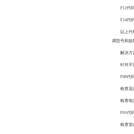
F12代码
F14代码
以上代码是
调型号和故
解决方案
针对不同的
F00代
检查温度
检查电源
F01代
检查室内