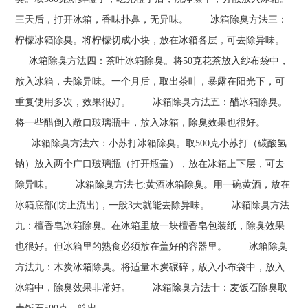
三天后，打开冰箱，香味扑鼻，无异味。 冰箱除臭方法三：
柠檬冰箱除臭。将柠檬切成小块，放在冰箱各层，可去除异味。
冰箱除臭方法四：茶叶冰箱除臭。将50克花茶放入纱布袋中，
放入冰箱，去除异味。一个月后，取出茶叶，暴露在阳光下，可
重复使用多次，效果很好。 冰箱除臭方法五：醋冰箱除臭。
将一些醋倒入敞口玻璃瓶中，放入冰箱，除臭效果也很好。
冰箱除臭方法六：小苏打冰箱除臭。取500克小苏打（碳酸氢
钠）放入两个广口玻璃瓶（打开瓶盖），放在冰箱上下层，可去
除异味。 冰箱除臭方法七:黄酒冰箱除臭。用一碗黄酒，放在
冰箱底部(防止流出)，一般3天就能去除异味。 冰箱除臭方法
九：檀香皂冰箱除臭。在冰箱里放一块檀香皂包装纸，除臭效果
也很好。但冰箱里的熟食必须放在盖好的容器里。 冰箱除臭
方法九：木炭冰箱除臭。将适量木炭碾碎，放入小布袋中，放入
冰箱中，除臭效果非常好。 冰箱除臭方法十：麦饭石除臭取