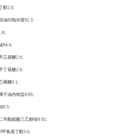
醇2.0;
油闪电90度91.3;
0;
94.4;
乙基醚2.0;
丁基醚2.0;
烯醚0.1;
子油内铵盐0.05;
0.5;
二辛酯硫酸三乙醇铵0.05;
-3甲氧基丁醇3.0;