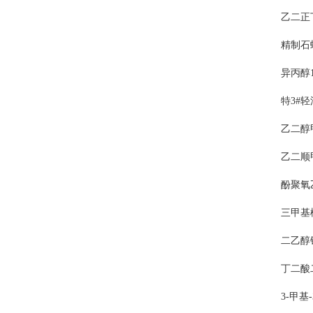
乙二正丁
精制石蜡
异丙醇1.
特3#轻油
乙二醇甲
乙二顺甲
酚聚氧乙
三甲基椰
二乙醇铵
丁二酸
3-甲基