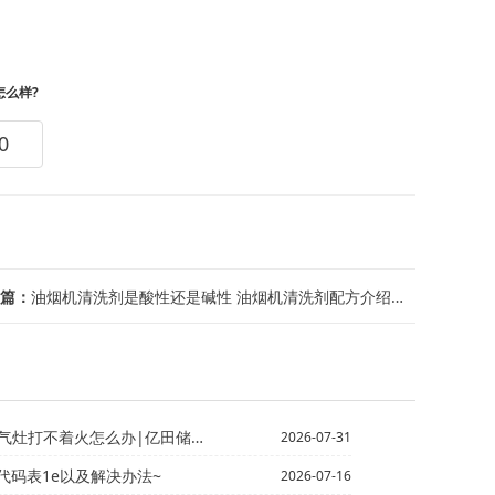
怎么样?
0
篇：
油烟机清洗剂是酸性还是碱性 油烟机清洗剂配方介绍【详解】 - 油烟机清洗剂有什么...
着火怎么办|亿田储水式热水器关水时有响声
2026-07-31
代码表1e以及解决办法~
2026-07-16