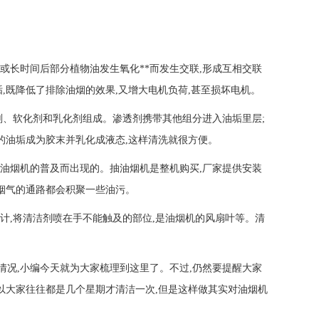
或长时间后部分植物油发生氧化**而发生交联,形成互相交联
,既降低了排除油烟的效果,又增大电机负荷,甚至损坏电机。
剂、软化剂和乳化剂组成。渗透剂携带其他组分进入油垢里层;
的油垢成为胶末并乳化成液态,这样清洗就很方便。
油烟机的普及而出现的。抽油烟机是整机购买,厂家提供安装
触烟气的通路都会积聚一些油污。
计,将清洁剂喷在手不能触及的部位,是油烟机的风扇叶等。清
况,小编今天就为大家梳理到这里了。不过,仍然要提醒大家
所以大家往往都是几个星期才清洁一次,但是这样做其实对油烟机