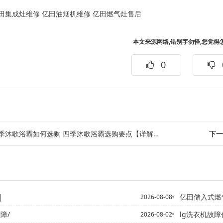
田集成灶维修
亿田油烟机维修
亿田燃气灶售后
本文来源网络,错别字勿怪,您觉得
0
沐歌浴霸如何选购 四季沐歌浴霸选购要点【详解】 - 四季沐歌浴霸怎么选 四季...
下一
|
亿田储入式燃气灶打不
2026-08-08
障/
lg洗衣机故障
2026-08-02