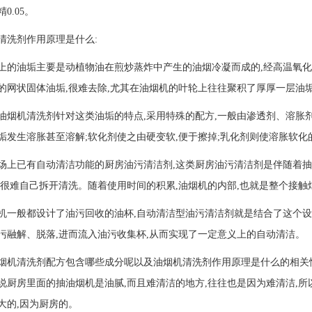
0.05。
清洗剂作用原理是什么:
上的油垢主要是动植物油在煎炒蒸炸中产生的油烟冷凝而成的,经高温氧化
的网状固体油垢,很难去除,尤其在油烟机的叶轮上往往聚积了厚厚一层油垢
油烟机清洗剂针对这类油垢的特点,采用特殊的配方,一般由渗透剂、溶胀
垢发生溶胀甚至溶解;软化剂使之由硬变软,便于擦掉;乳化剂则使溶胀软化
场上已有自动清洁功能的厨房油污清洁剂,这类厨房油污清洁剂是伴随着抽
者很难自己拆开清洗。随着使用时间的积累,油烟机的内部,也就是整个接
机一般都设计了油污回收的油杯,自动清洁型油污清洁剂就是结合了这个设
污融解、脱落,进而流入油污收集杯,从而实现了一定意义上的自动清洁。
烟机清洗剂配方包含哪些成分呢以及油烟机清洗剂作用原理是什么的相关情
说厨房里面的抽油烟机是油腻,而且难清洁的地方,往往也是因为难清洁,
大的,因为厨房的。